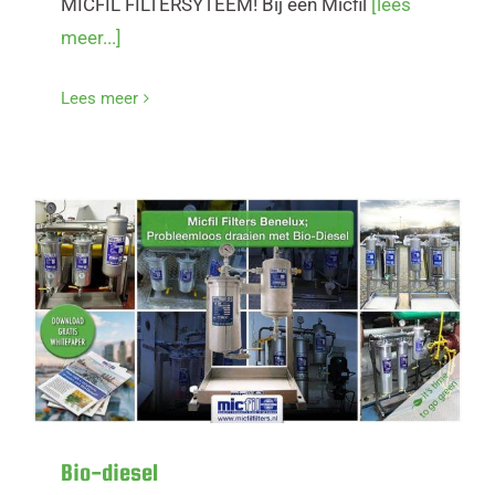
MICFIL FILTERSYTEEM! Bij een Micfil
[lees
meer...]
Lees meer
Bio-diesel
Bio-diesel