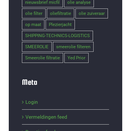
nieuwsbrief micfil
olie analyse
olie filter
oliefiltratie
olie zuiveraar
op maat
Plezierjacht
SHIPPING-TECHNICS-LOGISTICS
SMEEROLIE
smeerolie filteren
Smeerolie filtratie
Yed Prior
Meta
Login
Vermeldingen feed