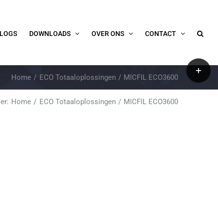
LOGS
DOWNLOADS
OVER ONS
CONTACT
Toggle
Home
ECO Totaaloplossingen
MICFIL ECO3600
Sliding
Bar
er:
Home
ECO Totaaloplossingen
MICFIL ECO3600
Area