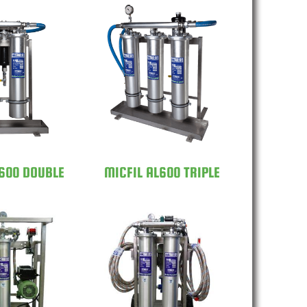
L AL600
MICFIL AL600
UBLE
TRIPLE
L600 DOUBLE
MICFIL AL600 TRIPLE
L MS2400
MICFIL MS4800