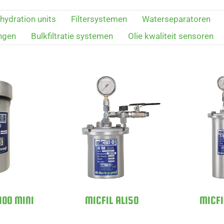
ydration units
Filtersystemen
Waterseparatoren
ngen
Bulkfiltratie systemen
Olie kwaliteit sensoren
100 MINI
MICFIL AL150
MICFI
100 MINI
MICFIL AL150
MICFI