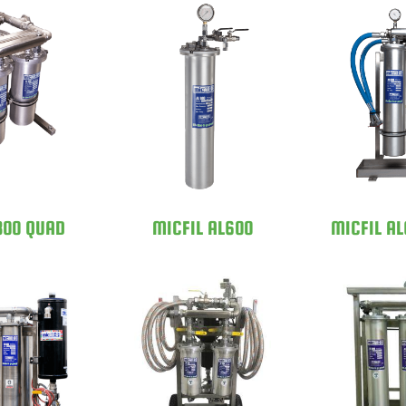
 AL300
MICFI
MICFIL AL600
AD
DO
300 QUAD
MICFIL AL600
MICFIL A
 AL600
MICFIL MS1200
MICFI
OLD