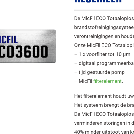
De MicFil ECO Totaaloplos
brandstofreinigingssysteem
verontreinigingen en houd
Onze MicFil ECO Totaalop
– 1 x voorfilter tot 10 μm
– digitaal programmeerba
– tijd gestuurde pomp
– MicFil
filterelement
.
Het filterelement houdt uw 
Het systeem brengt de bra
De MicFil ECO Totaaloploss
verminderen storingen in 
40% minder uitstoot van k