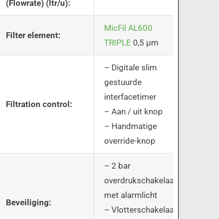
(Flowrate) (ltr/u):
MicFil AL600
Filter element:
TRIPLE
0,5 µm
– Digitale slim
gestuurde
interfacetimer
Filtration control:
– Aan / uit knop
– Handmatige
override-knop
– 2 bar
overdrukschakelaar
met alarmlicht
Beveiliging:
– Vlotterschakelaar