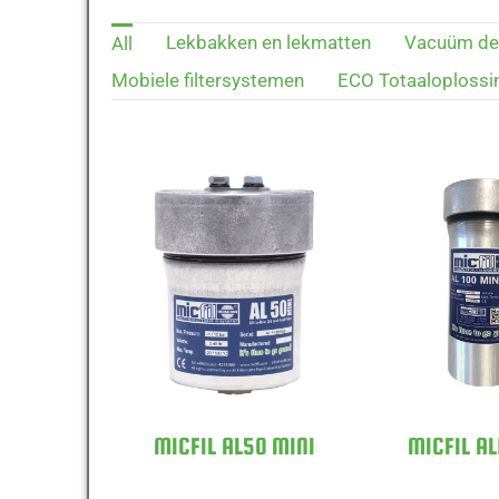
Lekbakken en lekmatten
Vacuüm deh
All
Mobiele filtersystemen
ECO Totaaloplossi
MICFIL AL50 MINI
MICFIL AL
MICFIL AL50 MINI
MICFIL AL