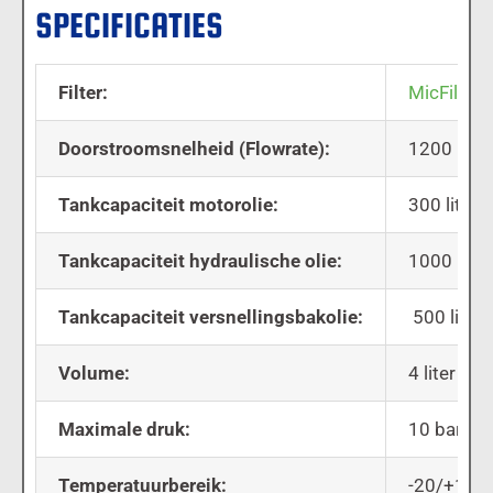
SPECIFICATIES
Filter:
MicFil A
Doorstroomsnelheid (Flowrate):
1200 liter
Tankcapaciteit motorolie:
300 liter
Tankcapaciteit hydraulische olie:
1000 liter
Tankcapaciteit versnellingsbakolie:
500 liter
Volume:
4 liter
Maximale druk:
10 bar
Temperatuurbereik:
-20/+120 