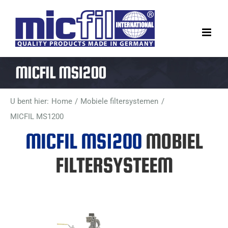
Ga
naar
inhoud
MICFIL MS1200
U bent hier:
Home
Mobiele filtersystemen
MICFIL MS1200
MICFIL MS1200
MOBIEL
FILTERSYSTEEM