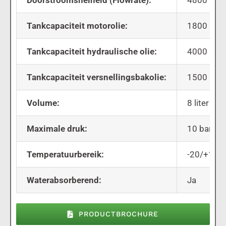
Doorstroomsnelheid (Flowrate):
4800 liter
Tankcapaciteit motorolie:
1800 liter
Tankcapaciteit hydraulische olie:
4000 liter
Tankcapaciteit versnellingsbakolie:
1500 liter
Volume:
8 liter
Maximale druk:
10 bar
Temperatuurbereik:
-20/+120 
Waterabsorberend:
Ja
PRODUCTBROCHURE