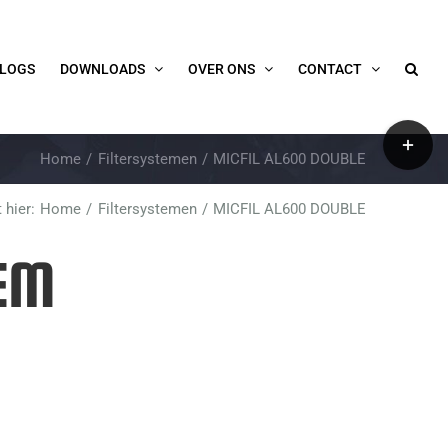
LOGS
DOWNLOADS
OVER ONS
CONTACT
Toggle
Home
Filtersystemen
MICFIL AL600 DOUBLE
Sliding
Bar
 hier:
Home
Filtersystemen
MICFIL AL600 DOUBLE
Area
EEM