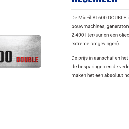
De MicFil AL600 DOUBLE is
bouwmachines, generatoren
2.400 liter/uur en een olie
extreme omgevingen).
De prijs in aanschaf en he
de besparingen en de ver
maken het een absoluut noo