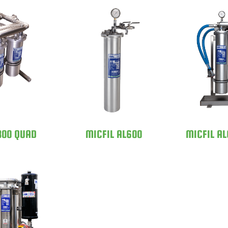
 AL300
MICFI
MICFIL AL600
AD
DO
300 QUAD
MICFIL AL600
MICFIL A
 AL600