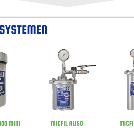
RSYSTEMEN
100 MINI
MICFIL AL150
MICFI
100 MINI
MICFIL AL150
MICFI