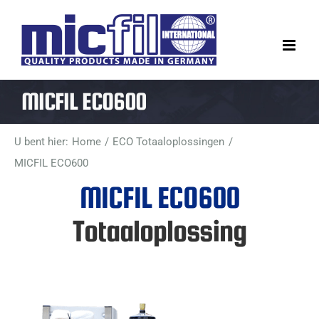
Ga
naar
inhoud
MICFIL ECO600
U bent hier:
Home
ECO Totaaloplossingen
MICFIL ECO600
MICFIL ECO600
Totaaloplossing