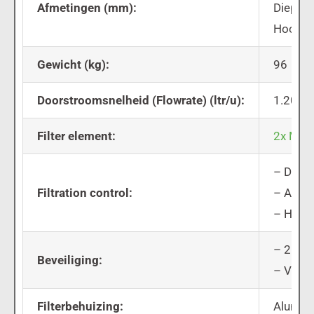
Afmetingen (mm):
Diepte:
Hoogte
Gewicht (kg):
96
Doorstroomsnelheid (Flowrate) (ltr/u):
1.200
Filter element:
2x MicF
– Digit
Filtration control:
– Aan /
– Hand
– 2 bar
Beveiliging:
– Vlott
Filterbehuizing:
Alumin