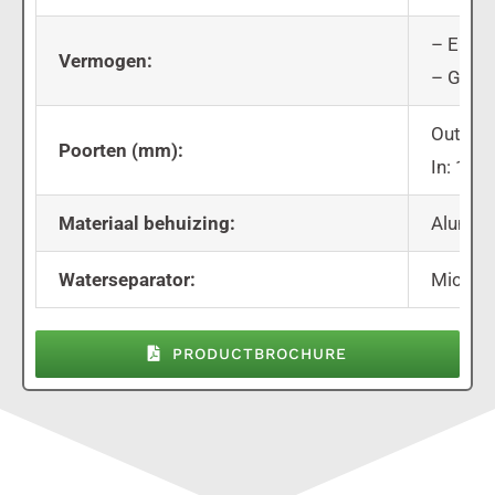
– Elekt
Vermogen:
– Gear 
Out: 18
Poorten (mm):
In: 18 
Materiaal behuizing:
Alumin
Waterseparator:
MicFil
PRODUCTBROCHURE