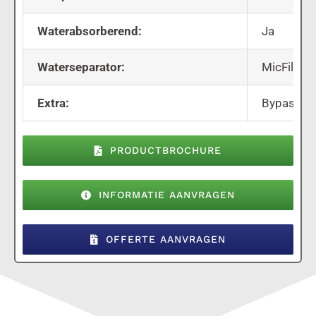
Waterabsorberend:
Ja
Waterseparator:
MicFil W
Extra:
Bypass vo
PRODUCTBROCHURE
INFORMATIE AANVRAGEN
OFFERTE AANVRAGEN