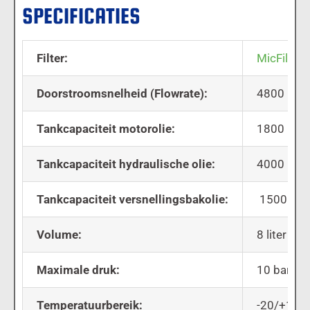
SPECIFICATIES
Filter:
MicFil A
Doorstroomsnelheid (Flowrate):
4800 liter
Tankcapaciteit motorolie:
1800 liter
Tankcapaciteit hydraulische olie:
4000 liter
Tankcapaciteit versnellingsbakolie:
1500 liter
Volume:
8 liter
Maximale druk:
10 bar
Temperatuurbereik:
-20/+120 