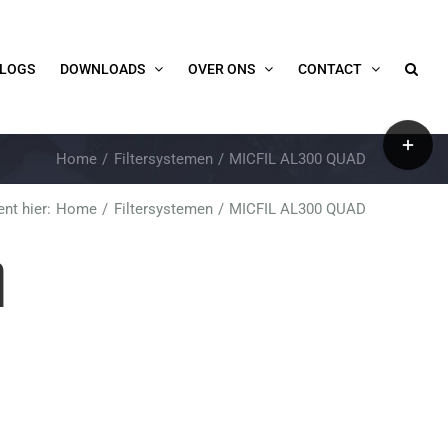
LOGS
DOWNLOADS
OVER ONS
CONTACT
Toggle
Home
Filtersystemen
MICFIL AL300 QUAD
Sliding
Bar
ent hier:
Home
Filtersystemen
MICFIL AL300 QUAD
Area
M