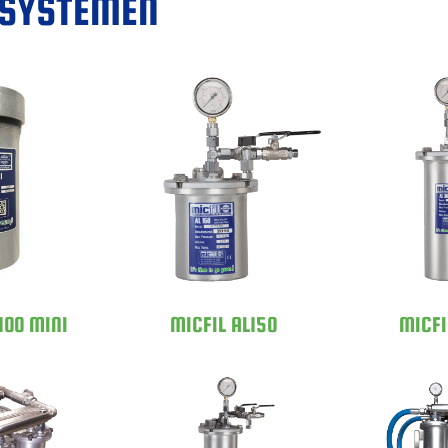
RSYSTEMEN
100 MINI
MICFIL AL150
MICFI
100 MINI
MICFIL AL150
MICFI