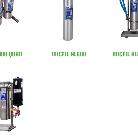
 AL300
MICFI
MICFIL AL600
AD
DO
300 QUAD
MICFIL AL600
MICFIL A
 AL600
OLD