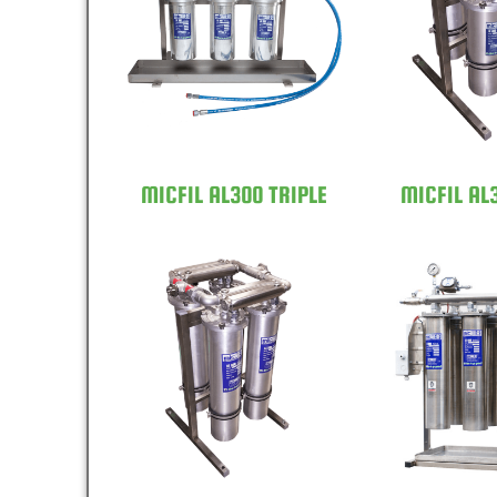
MICFIL AL300
MICFIL
TRIPLE
QU
MICFIL AL300 TRIPLE
MICFIL AL
MICFIL AL600
MICFIL
QUAD
SIXF