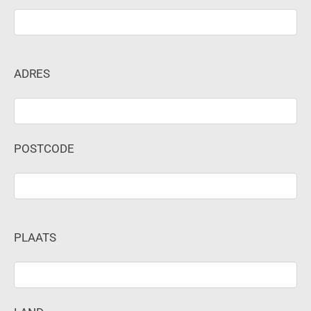
ADRES
POSTCODE
PLAATS