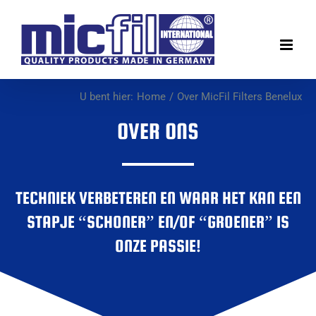
Ga
naar
inhoud
U bent hier:
Home
Over MicFil Filters Benelux
OVER ONS
TECHNIEK VERBETEREN EN WAAR HET KAN EEN
STAPJE “SCHONER” EN/OF “GROENER” IS
ONZE PASSIE!