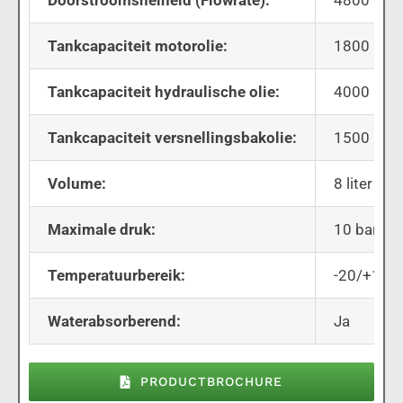
Doorstroomsnelheid (Flowrate):
4800 liter
Tankcapaciteit motorolie:
1800 liter
Tankcapaciteit hydraulische olie:
4000 liter
Tankcapaciteit versnellingsbakolie:
1500 liter
Volume:
8 liter
Maximale druk:
10 bar
Temperatuurbereik:
-20/+120 
Waterabsorberend:
Ja
PRODUCTBROCHURE