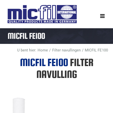
Ga
naar
inhoud
MICFIL FE100
U bent hier:
Home
Filter navullingen
MICFIL FE100
MICFIL FE100
FILTER
NAVULLING