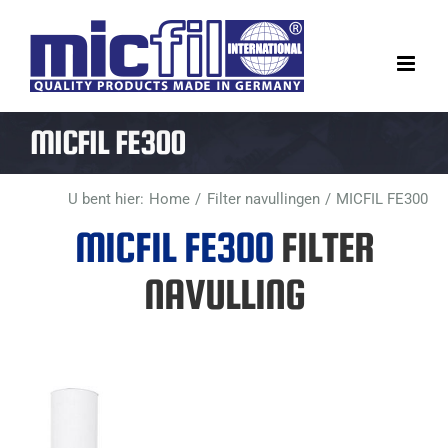
Ga
naar
inhoud
MICFIL FE300
U bent hier:
Home
Filter navullingen
MICFIL FE300
MICFIL FE300
FILTER
NAVULLING