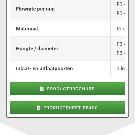
FB 400/
Flowrate per uur:
FB 400/
Materiaal:
Roestvri
FB 400
Hoogte / diameter:
FB 400
Inlaat- en uitlaatpoorten
3 inch F
PRODUCTBROCHURE
PRODUCTSHEET FB400