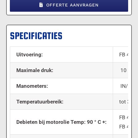
OFFERTE AANVRAGEN
SPECIFICATIES
Uitvoering:
FB 400/
Maximale druk:
10 Bar
Manometers:
IN/OUT 
Temperatuurbereik:
tot 350
FB 400/
Debieten bij motorolie Temp: 90 ° C +
:
FB 400/