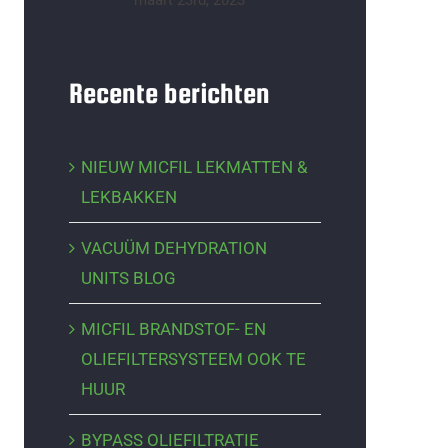
maart 23rd, 2023
Recente berichten
NIEUW MICFIL LEKMATTEN &
LEKBAKKEN
VACUÜM DEHYDRATION
UNITS BLOG
MICFIL BRANDSTOF- EN
OLIEFILTERSYSTEEM OOK TE
HUUR
BYPASS OLIEFILTRATIE