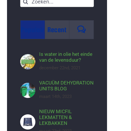
Zoeken
naar:
Reacties
Populair
Recent
Is water in olie het einde
van de levensduur?
december 22nd, 2021
VACUÜM DEHYDRATION
UNITS BLOG
maart 14th, 2023
NIEUW MICFIL
LEKMATTEN &
LEKBAKKEN