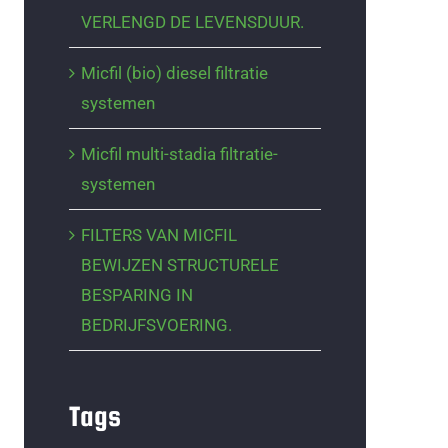
VERLENGD DE LEVENSDUUR.
Micfil (bio) diesel filtratie
systemen
Micfil multi-stadia filtratie-
systemen
FILTERS VAN MICFIL
BEWIJZEN STRUCTURELE
BESPARING IN
BEDRIJFSVOERING.
Tags