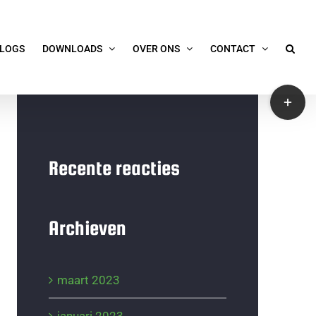
LOGS
DOWNLOADS
OVER ONS
CONTACT
Toggle
Sliding
Bar
Area
Recente reacties
Archieven
maart 2023