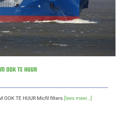
EM OOK TE HUUR
OOK TE HUUR Micfil filters
[lees meer...]