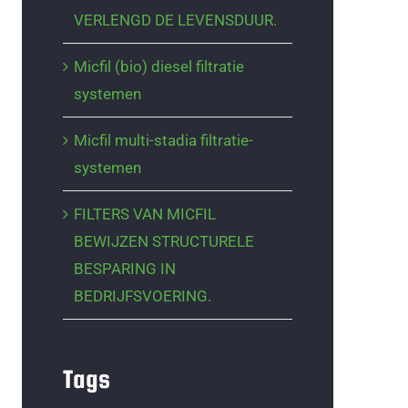
VERLENGD DE LEVENSDUUR.
Micfil (bio) diesel filtratie
systemen
Micfil multi-stadia filtratie-
systemen
FILTERS VAN MICFIL
BEWIJZEN STRUCTURELE
BESPARING IN
BEDRIJFSVOERING.
Tags