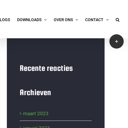
LOGS
DOWNLOADS
OVER ONS
CONTACT
Toggle
Sliding
Bar
Area
Recente reacties
Archieven
maart 2023