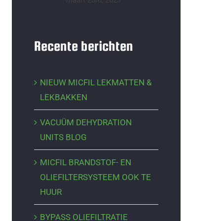
maart 23rd, 2023
Recente berichten
NIEUW MICFIL LEKMATTEN &
LEKBAKKEN
VACUÜM DEHYDRATION
UNITS BLOG
MICFIL BRANDSTOF- EN
OLIEFILTERSYSTEEM OOK TE
HUUR
BYPASS OLIEFILTRATIE