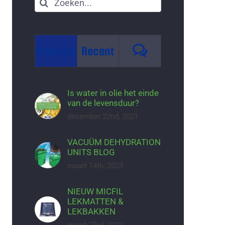
Zoeken
naar:
Reacties
Populair
Recent
Is water in olie het einde
van de levensduur?
december 22nd, 2021
VACUÜM DEHYDRATION
UNITS BLOG
maart 14th, 2023
NIEUW MICFIL
LEKMATTEN &
LEKBAKKEN