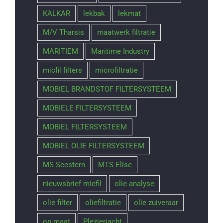
KALKAR
lekbak
lekmat
M/V Tharsis
maatwerk filtratie
MARITIEM
Maritime Industry
micfil filters
microfiltratie
MOBIEL BRANDSTOF FILTERSYSTEEM
MOBIELE FILTERSYSTEEM
MOBIEL FILTERSYSTEEM
MOBIEL OLIE FILTERSYSTEEM
MS Seestern
MTS Elise
nieuwsbrief micfil
olie analyse
olie filter
oliefiltratie
olie zuiveraar
op maat
Plezierjacht