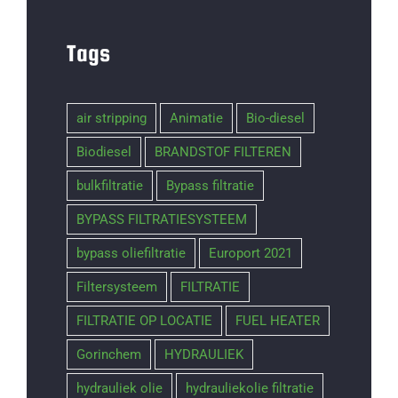
Tags
air stripping
Animatie
Bio-diesel
Biodiesel
BRANDSTOF FILTEREN
bulkfiltratie
Bypass filtratie
BYPASS FILTRATIESYSTEEM
bypass oliefiltratie
Europort 2021
Filtersysteem
FILTRATIE
FILTRATIE OP LOCATIE
FUEL HEATER
Gorinchem
HYDRAULIEK
hydrauliek olie
hydrauliekolie filtratie