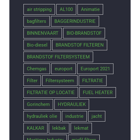
air stripping
AL100
Animatie
bagfilters
BAGGERINDUSTRIE
BINNENVAART
BIO-BRANDSTOF
Bio-diesel
BRANDSTOF FILTEREN
BRANDSTOF FILTERSYSTEEM
Chemgas
europort
Europort 2021
Filter
Filtersysteem
FILTRATIE
FILTRATIE OP LOCATIE
FUEL HEATER
Gorinchem
HYDRAULIEK
hydrauliek olie
industrie
jacht
KALKAR
lekbak
lekmat
Maritime Industry
micfil filters