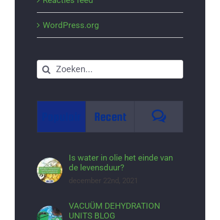
WordPress.org
Zoeken
naar:
Reacties
Populair
Recent
Is water in olie het einde van
de levensduur?
december 22nd, 2021
VACUÜM DEHYDRATION
UNITS BLOG