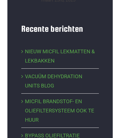
maart 23rd, 2023
Recente berichten
NIEUW MICFIL LEKMATTEN &
LEKBAKKEN
VACUÜM DEHYDRATION
UNITS BLOG
MICFIL BRANDSTOF- EN
OLIEFILTERSYSTEEM OOK TE
HUUR
BYPASS OLIEFILTRATIE