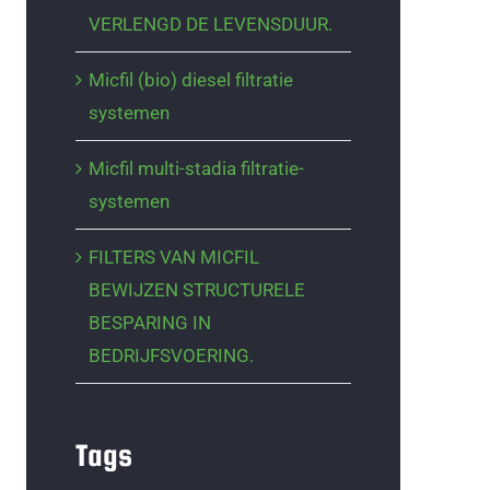
VERLENGD DE LEVENSDUUR.
Micfil (bio) diesel filtratie
systemen
Micfil multi-stadia filtratie-
systemen
FILTERS VAN MICFIL
BEWIJZEN STRUCTURELE
BESPARING IN
BEDRIJFSVOERING.
Tags