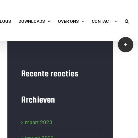
LOGS
DOWNLOADS
OVER ONS
CONTACT
Toggle
Sliding
Bar
Area
Recente reacties
Archieven
maart 2023