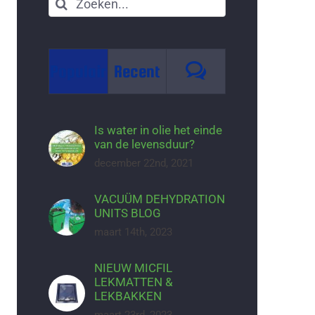
Zoeken
naar:
Reacties
Populair
Recent
Is water in olie het einde
van de levensduur?
december 22nd, 2021
VACUÜM DEHYDRATION
UNITS BLOG
maart 14th, 2023
NIEUW MICFIL
LEKMATTEN &
LEKBAKKEN