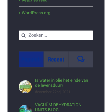
WordPress.org
Zoeken
naar:
Reacties
Populair
Recent
Is water in olie het einde van
de levensduur?
december 22nd, 2021
VACUÜM DEHYDRATION
UNITS BLOG