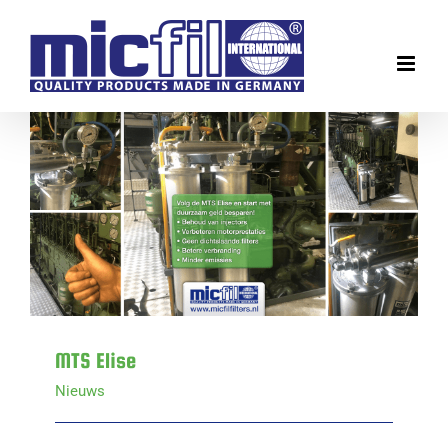
Ga
naar
inhoud
MTS Elise
MTS Elise
Nieuws