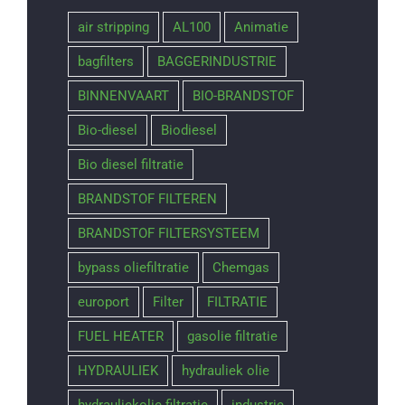
air stripping
AL100
Animatie
bagfilters
BAGGERINDUSTRIE
BINNENVAART
BIO-BRANDSTOF
Bio-diesel
Biodiesel
Bio diesel filtratie
BRANDSTOF FILTEREN
BRANDSTOF FILTERSYSTEEM
bypass oliefiltratie
Chemgas
europort
Filter
FILTRATIE
FUEL HEATER
gasolie filtratie
HYDRAULIEK
hydrauliek olie
hydrauliekolie filtratie
industrie