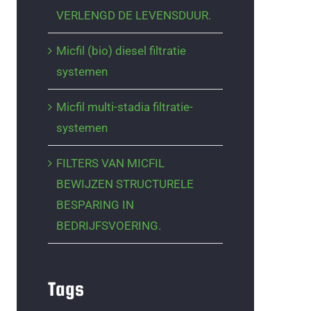
VERLENGD DE LEVENSDUUR.
Micfil (bio) diesel filtratie
systemen
Micfil multi-stadia filtratie-
systemen
FILTERS VAN MICFIL
BEWIJZEN STRUCTURELE
BESPARING IN
BEDRIJFSVOERING.
Tags