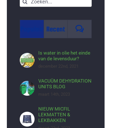
Zoeken
naar:
Reacties
Populair
Recent
Is water in olie het einde
van de levensduur?
december 22nd, 2021
VACUÜM DEHYDRATION
UNITS BLOG
maart 14th, 2023
NIEUW MICFIL
LEKMATTEN &
LEKBAKKEN