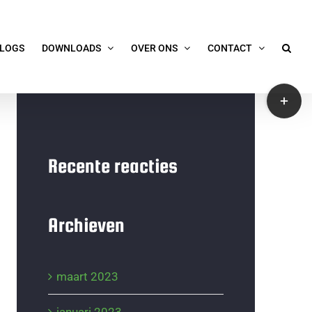
LOGS
DOWNLOADS
OVER ONS
CONTACT
Toggle
Sliding
Bar
Area
Recente reacties
Archieven
maart 2023