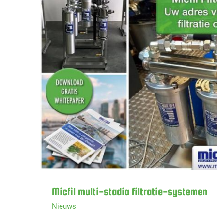
Micfil multi-stad
Micfil multi-stadia filtratie-systemen
Nieuws