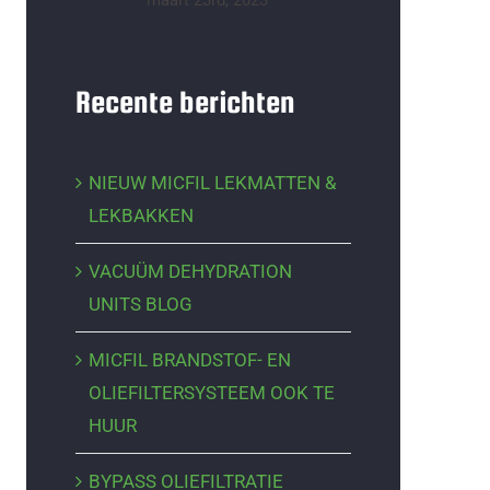
maart 23rd, 2023
Recente berichten
NIEUW MICFIL LEKMATTEN &
LEKBAKKEN
VACUÜM DEHYDRATION
UNITS BLOG
MICFIL BRANDSTOF- EN
OLIEFILTERSYSTEEM OOK TE
HUUR
BYPASS OLIEFILTRATIE