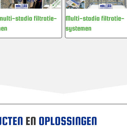
Multi-stadia filtratie-
multi-stadia filtratie-
systemen
men
UCTEN
EN
OPLOSSINGEN