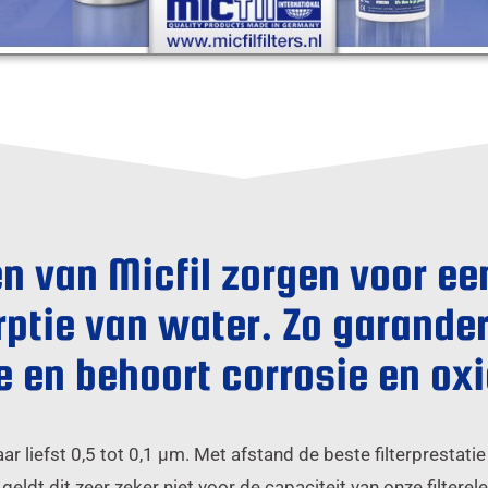
en van Micfil zorgen voor e
rptie van water. Zo garande
e en behoort corrosie en oxi
ar liefst 0,5 tot 0,1 μm. Met afstand de beste filterprestatie
eldt dit zeer zeker niet voor de capaciteit van onze filtere