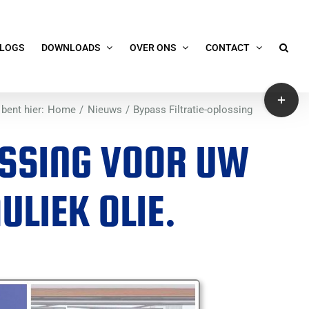
LOGS
DOWNLOADS
OVER ONS
CONTACT
Toggle
 bent hier:
Home
Nieuws
Bypass Filtratie-oplossing
Sliding
Bar
LOSSING VOOR UW
Area
ULIEK OLIE.