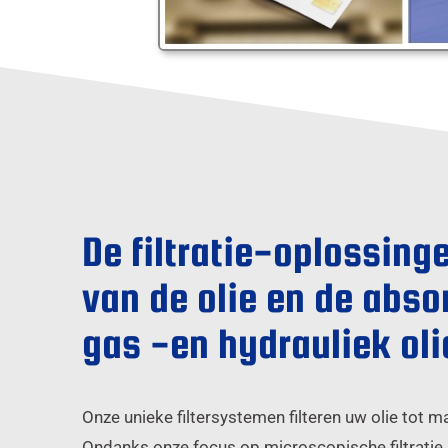
De filtratie-oplossing
van de olie en de abso
gas -en hydrauliek oli
Onze unieke filtersystemen filteren uw olie tot ma
Ondanks onze focus op microscopische filtratie, g