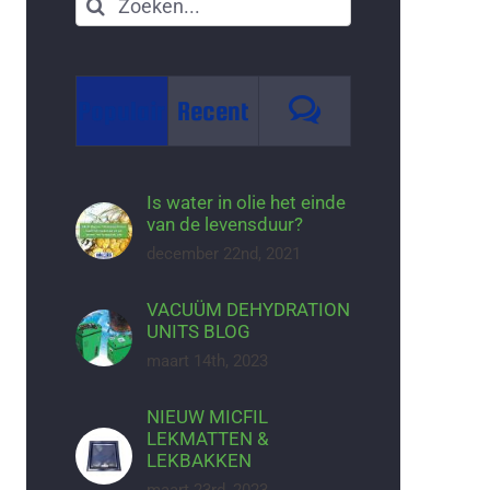
Zoeken
naar:
Reacties
Populair
Recent
Is water in olie het einde
van de levensduur?
december 22nd, 2021
VACUÜM DEHYDRATION
UNITS BLOG
maart 14th, 2023
NIEUW MICFIL
LEKMATTEN &
LEKBAKKEN