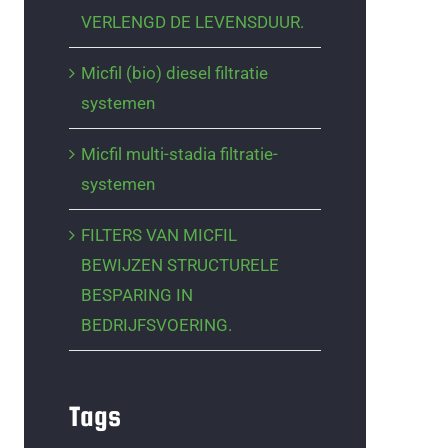
VERLENGD DE LEVENSDUUR.
Micfil (bio) diesel filtratie
systemen
Micfil multi-stadia filtratie-
systemen
FILTERS VAN MICFIL
BEWIJZEN STRUCTURELE
BESPARING IN
BEDRIJFSVOERING.
Tags