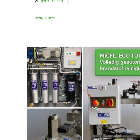
M
[lees meer...]
Lees meer
(MOBIELE) ECO 