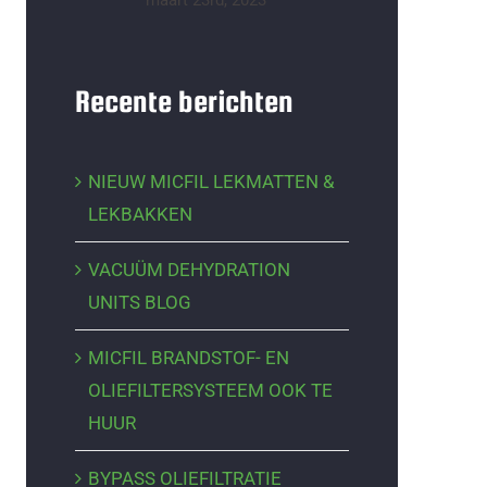
maart 23rd, 2023
Recente berichten
NIEUW MICFIL LEKMATTEN &
LEKBAKKEN
VACUÜM DEHYDRATION
UNITS BLOG
MICFIL BRANDSTOF- EN
OLIEFILTERSYSTEEM OOK TE
HUUR
BYPASS OLIEFILTRATIE