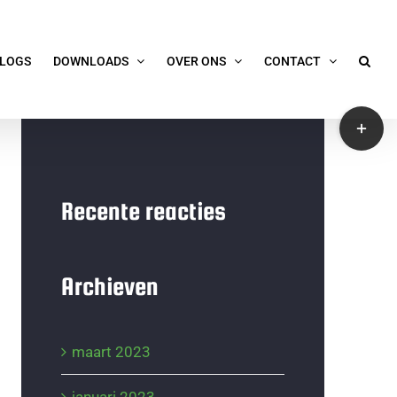
LOGS
DOWNLOADS
OVER ONS
CONTACT
Toggle
Sliding
Bar
Area
Recente reacties
Archieven
maart 2023