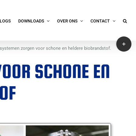
LOGS
DOWNLOADS
OVER ONS
CONTACT
Toggle
iesystemen zorgen voor schone en heldere biobrandstof.
Sliding
Bar
VOOR SCHONE EN
Area
OF