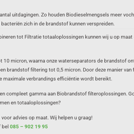
ntal uitdagingen. Zo houden Biodieselmengsels meer vocht 
 bacteriën zich in de brandstof kunnen verspreiden.
neren tot Filtratie totaaloplossingen kunnen wij u op maa
en tot 10 micron, waarna onze waterseparators de brandstof 
een brandstof filtering tot 0,5 micron. Door deze manier van 
e maximale verbrandings efficiëntie wordt bereikt.
 een compleet gamma aan Biobrandstof filteroplossingen. Go
temen en totaaloplossingen?
 voor advies op maat. Wij helpen u graag!
 bel
085 – 902 19 95