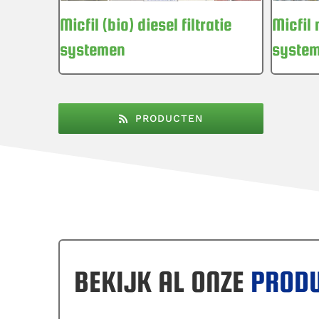
Micfil (bio) diesel filtratie
Micfil 
systemen
syste
PRODUCTEN
BEKIJK AL ONZE
PROD