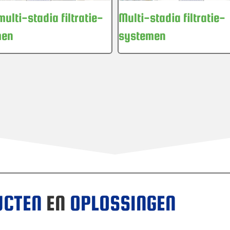
Multi-stadia filtratie-
multi-stadia filtratie-
systemen
men
UCTEN
EN
OPLOSSINGEN