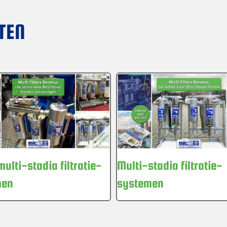
TEN
Multi-stadia filtratie-
multi-stadia filtratie-
systemen
men