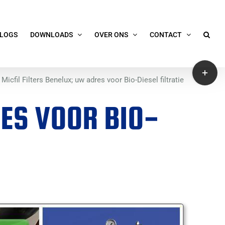
LOGS
DOWNLOADS
OVER ONS
CONTACT
Toggle
Micfil Filters Benelux; uw adres voor Bio-Diesel filtratie
Sliding
Bar
RES VOOR BIO-
Area