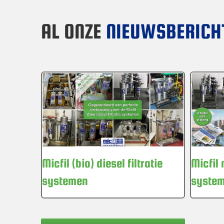
AL ONZE
NIEUWSBERICH
Micfil (bio) diesel filtratie
Micfil 
systemen
syste