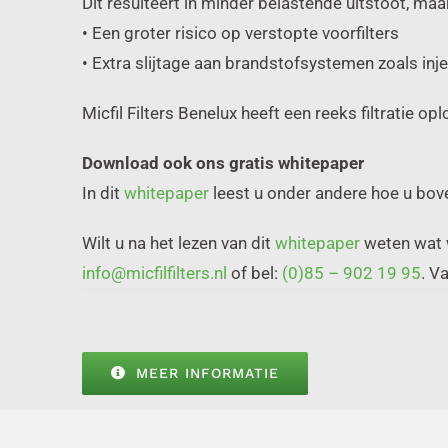
Dit resulteert in minder belastende uitstoot, maa
• Een groter risico op verstopte voorfilters
• Extra slijtage aan brandstofsystemen zoals i
Micfil Filters Benelux heeft een reeks filtratie op
Download ook ons gratis whitepaper
In dit
whitepaper
leest u onder andere hoe u bov
Wilt u na het lezen van dit
whitepaper
weten wat w
info@micfilfilters.nl
of bel:
(0)85 – 902 19 95
. V
MEER INFORMATIE