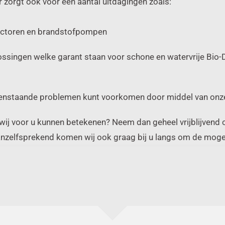
r zorgt ook voor een aantal uitdagingen zoals:
njectoren en brandstofpompen
lossingen welke garant staan voor schone en watervrije Bio-Die
enstaande problemen kunt voorkomen door middel van onze m
ij voor u kunnen betekenen? Neem dan geheel vrijblijvend c
anzelfsprekend komen wij ook graag bij u langs om de moge