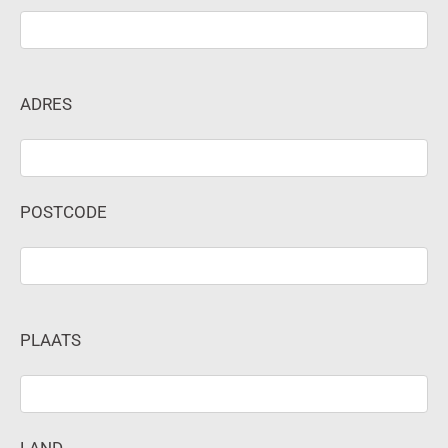
ADRES
POSTCODE
PLAATS