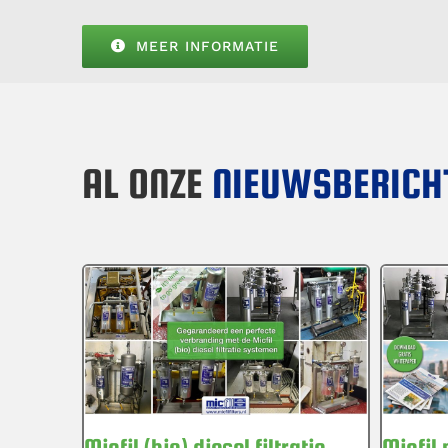
MEER INFORMATIE
AL ONZE
NIEUWSBERICH
Micfil (bio) diesel filtratie
Micfil 