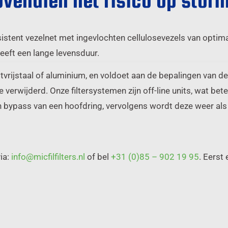
ovendien het risico op stori
istent vezelnet met ingevlochten cellulosevezels van optimale
heeft een lange levensduur.
tvrijstaal of aluminium, en voldoet aan de bepalingen van d
e verwijderd. Onze filtersystemen zijn off-line units, wat bet
n bypass van een hoofdring, vervolgens wordt deze weer als
ia:
info@micfilfilters.nl
of bel
+31 (0)85 – 902 19 95
. Eerst