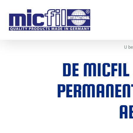
Ga
naar
inhoud
U be
DE MICFIL
PERMANENTE
A