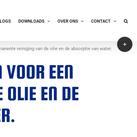
LOGS
DOWNLOADS
OVER ONS
CONTACT
Toggle
manente reiniging van de olie en de absorptie van water.
Sliding
Bar
N VOOR EEN
Area
 OLIE EN DE
R.