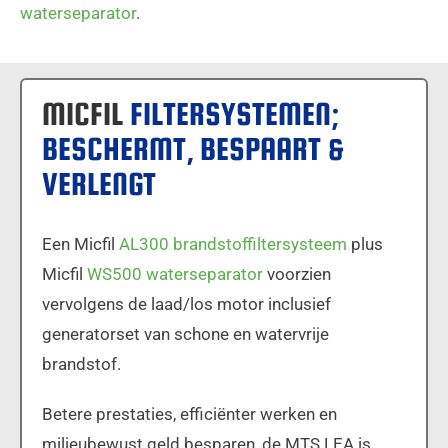
waterseparator
.
MICFIL
FILTERSYSTEMEN;
BESCHERMT, BESPAART &
VERLENGT
Een Micfil
AL300 brandstoffiltersysteem
plus
Micfil
WS500 waterseparator
voorzien
vervolgens de laad/los motor inclusief
generatorset van schone en watervrije
brandstof.
Betere prestaties, efficiënter werken en
milieubewust geld besparen, de MTS LEA is