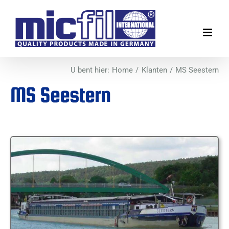
Ga
naar
inhoud
U bent hier:
Home
Klanten
MS Seestern
MS Seestern