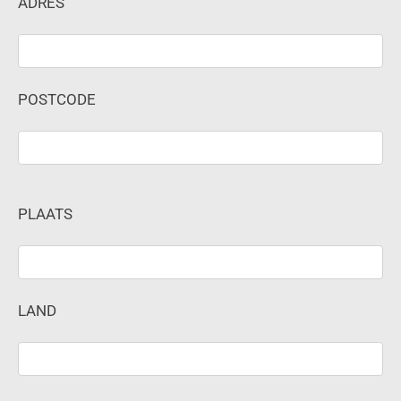
ADRES
POSTCODE
PLAATS
LAND