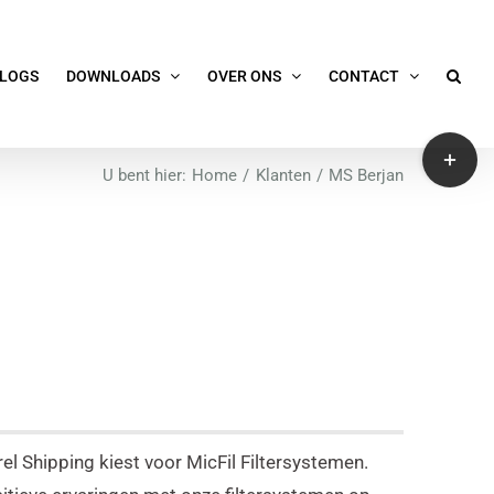
LOGS
DOWNLOADS
OVER ONS
CONTACT
Toggle
U bent hier:
Home
Klanten
MS Berjan
Sliding
Bar
Area
l Shipping kiest voor MicFil Filtersystemen.