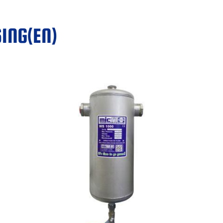
ING(EN)
MICFIL WS1000