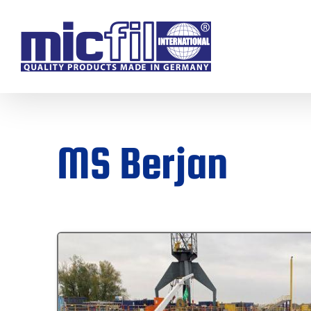
Ga
naar
inhoud
MS Berjan