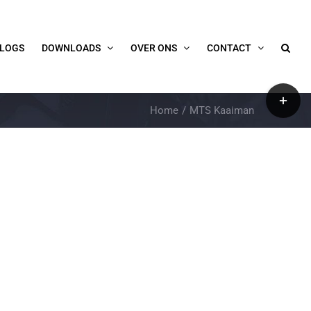
LOGS
DOWNLOADS
OVER ONS
CONTACT
Toggle
Home
MTS Kaaiman
Sliding
Bar
Area