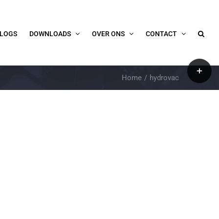
LOGS
DOWNLOADS
OVER ONS
CONTACT
Toggle
Home
hydrovac
Sliding
Bar
Area