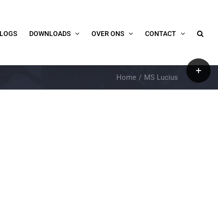
LOGS
DOWNLOADS
OVER ONS
CONTACT
Toggle
Home
MS Lucius
Sliding
Bar
Area